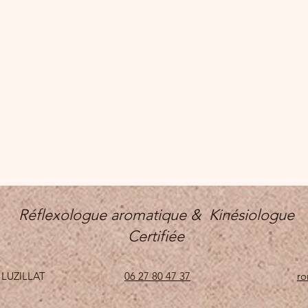
Réflexologue aromatique & Kinésiologue
Certifiée
50 LUZILLAT
06 27 80 47 37
ro