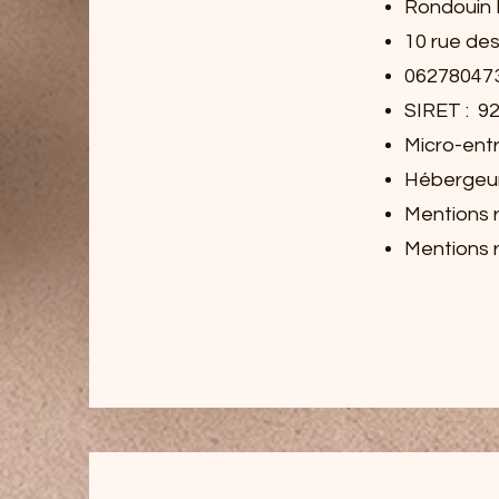
Rondouin M
10 rue de
06278047
SIRET : 9
Micro-ent
Hébergeur
Mentions r
Mentions re