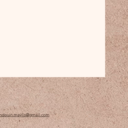
ndouin.maylis@gmail.com