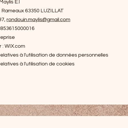
aylis E.I
s Rameaux 63350 LUZILLAT
37,
rondouin.maylis
@gmail.com
2853615000016
reprise
 : WIX.com
elatives à l'utilisation de données personnelles
latives à l'utilisation de cookies