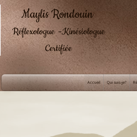
Maylis Rondouin
Réflexologue
-Kinésiologue
Certifiée
Accueil
Qui suis-je?
Ré