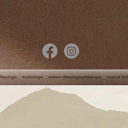
flexologie
Kinésiologie
Ateliers réflexologie pédiatrique
Soins et Tari